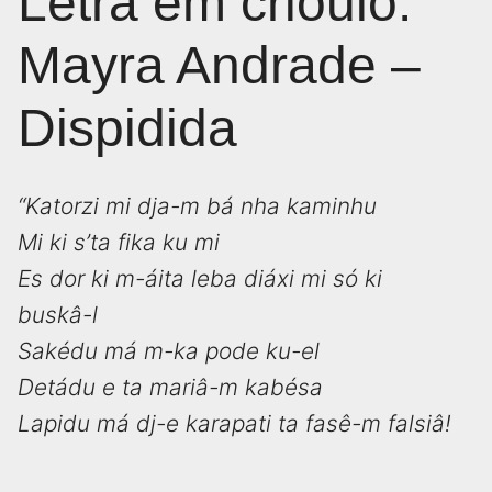
Letra em crioulo:
Mayra Andrade –
Dispidida
“Katorzi mi dja-m bá nha kaminhu
Mi ki s’ta fika ku mi
Es dor ki m-áita leba diáxi mi só ki
buskâ-l
Sakédu má m-ka pode ku-el
Detádu e ta mariâ-m kabésa
Lapidu má dj-e karapati ta fasê-m falsiâ!