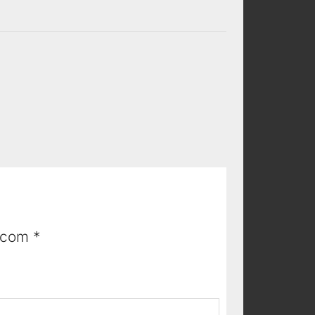
s com
*