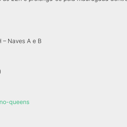
H – Naves A e B
)
s-no-queens