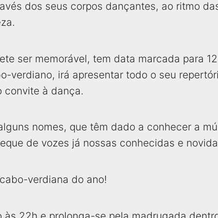
través dos seus corpos dançantes, ao ritmo da
za.
ete ser memorável, tem data marcada para 12
-verdiano, irá apresentar todo o seu repertór
 convite à dança.
 alguns nomes, que têm dado a conhecer a mús
leque de vozes já nossas conhecidas e novid
 cabo-verdiana do ano!
io às 22h e prolonga-se pela madrugada dentro