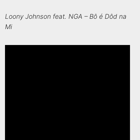
Loony Johnson feat. NGA – Bô é Dôd na
Mi