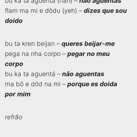
bu ka ta aguentá (nah) –
não aguentas
flam ma mi e dôdu (yeh) –
dizes que sou
doido
bu ta kren beijan –
queres beijar-me
pega na nha corpo –
pegar no meu
corpo
bu ka ta aguentá –
não aguentas
ma bô e dôd na mi –
porque es doida
por mim
refrão