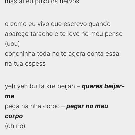
mas ai eu puxo os nervos
e como eu vivo que escrevo quando
apareço taracho e te levo no meu pense
(uou)
conchinha toda noite agora conta essa
na tua espess
yeh yeh bu ta kre beijan –
queres beijar-
me
pega na nha corpo –
pegar no meu
corpo
(oh no)