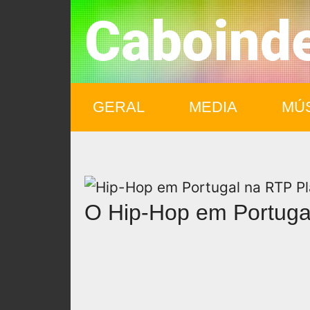
Caboind
GERAL
MEDIA
MÚ
O Hip-Hop em Portuga