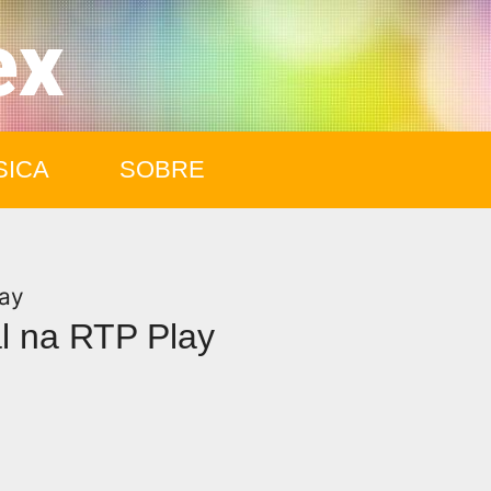
ex
SICA
SOBRE
l na RTP Play